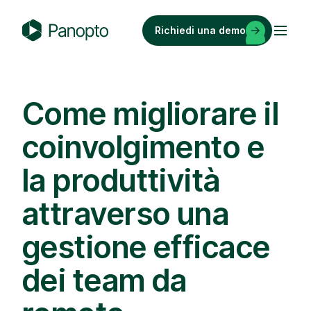
Vai
al
Richiedi una demo
contenuto
P
a
n
o
Come migliorare il
p
coinvolgimento e
t
o
la produttività
attraverso una
gestione efficace
dei team da