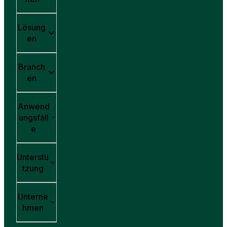
Lösung
en
Branch
en
Anwend
ungsfäll
e
Unterstü
tzung
Unterne
hmen