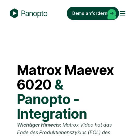
Zum
Inhalt
Demo anfordern
springen
P
a
n
o
p
t
Matrox
Maevex
o
6020
&
Panopto -
Integration
Wichtiger Hinweis:
Matrox Video hat das
Ende des Produktlebenszyklus (EOL) des