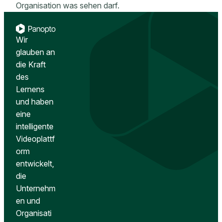
Organisation was sehen darf.
Wir
glauben an
die Kraft
des
Lernens
und haben
eine
intelligente
Videoplattf
orm
entwickelt,
die
Unternehm
en und
Organisati