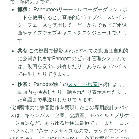
で、準備完了です。
捕獲：
Panoptoのリモートレコーダーダッシュボ
ードを使用すると、直感的なウェブベースのイン
ターフェースを使用して、どこからでもビデオ録
画やライブウェブキャストをスケジュールできま
す。
共有:
この機器で撮影されたすべての動画は自動的
に公開されますPanoptoのビデオ管理システムで
は、動画を安全に共有したり、あらゆるデバイス
で再生したりできます。
検索：
Panopto独自の
スマート検索
技術により、
動画内を検索したり、話されたり表示されたりし
た単語まで早送りしたりできます。
低消費電力で静音動作を実現したこの専用設計デバイ
スは、キャンパス、企業、会議室、モバイルアプリケ
ーションなど、あらゆる用途に最適です。また、コン
パクトな1U 1/2ラックサイズなので、ラックマウント
はもちろん、演台や机の下など、必要な場所にどこで