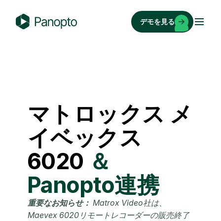
コ
ン
デモを見る
テ
P
ン
a
ツ
n
へ
o
ス
p
キ
t
マトロックス
メ
ッ
o
プ
イベックス
6020
＆
Panopto連携
重要なお知らせ：
Matrox Video社は、
Maevex 6020リモートレコーダーの販売終了