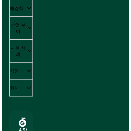
해결책
산업 분
야
사용 사
례
지원
회사
4.5/