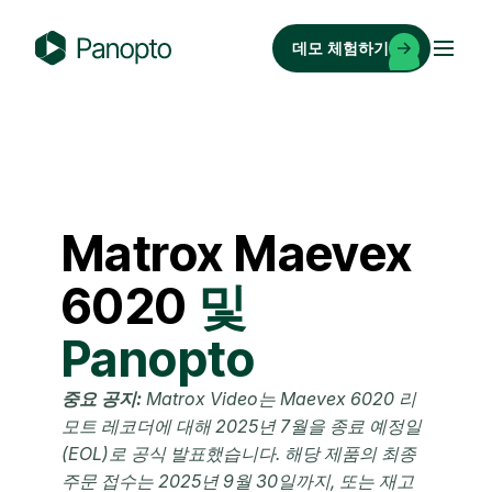
콘
텐
데모 체험하기
츠
P
로
a
바
n
로
o
가
p
기
t
Matrox
Maevex
o
6020
및
Panopto
중요 공지:
Matrox Video는 Maevex 6020 리
모트 레코더에 대해 2025년 7월을 종료 예정일
(EOL)로 공식 발표했습니다. 해당 제품의 최종
주문 접수는 2025년 9월 30일까지, 또는 재고