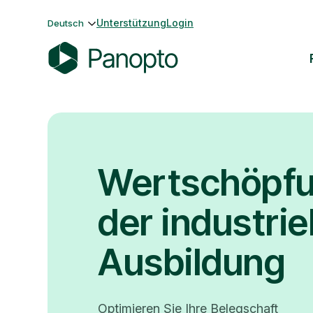
Zum
Unterstützung
Login
Deutsch
Inhalt
springen
P
a
n
o
p
Wertschöpfu
t
o
der industrie
Ausbildung
Optimieren Sie Ihre Belegschaft