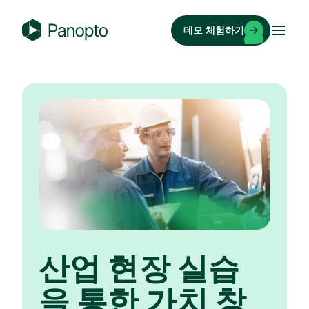
콘
텐
데모 체험하기
츠
P
로
a
바
n
로
o
가
p
기
t
o
산업 현장 실습
을 통한 가치 창