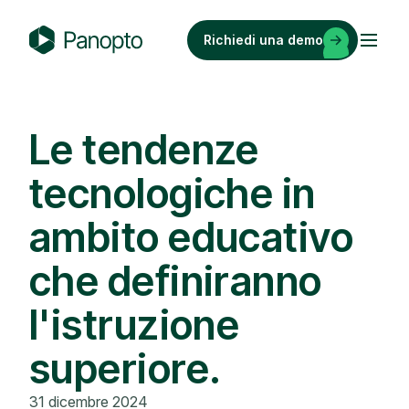
Vai
al
Richiedi una demo
contenuto
P
a
n
o
Le tendenze
p
tecnologiche in
t
o
ambito educativo
che definiranno
l'istruzione
superiore.
31 dicembre 2024