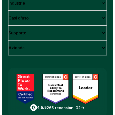
Industrie
Casi d'uso
Supporto
Azienda
4,5/5
265 recensioni G2