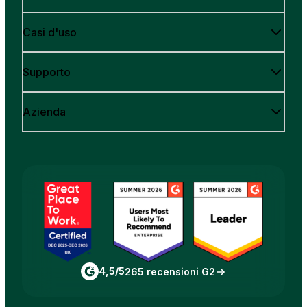
Casi d'uso
Supporto
Azienda
4,5/5
265 recensioni G2