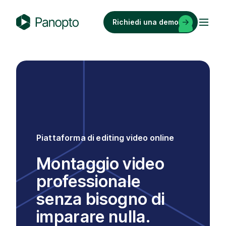
Vai
al
Richiedi una demo
contenuto
P
a
n
o
p
t
o
Piattaforma di editing video online
Montaggio video
professionale
senza bisogno di
imparare nulla.