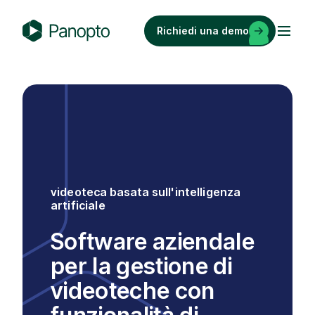
Vai
al
Richiedi una demo
contenuto
P
a
n
o
p
t
o
videoteca basata sull'intelligenza
artificiale
Software aziendale
per la gestione di
videoteche con