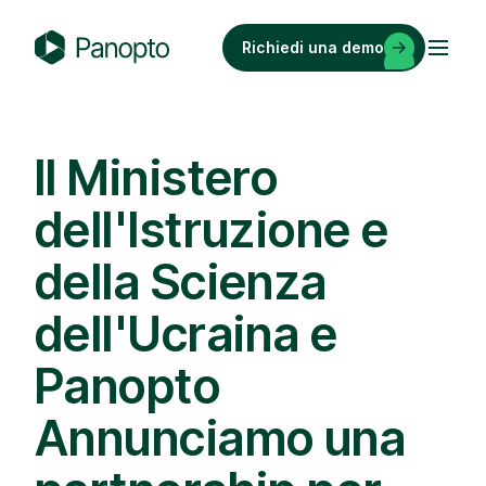
Vai
al
Richiedi una demo
contenuto
P
a
n
o
Il Ministero
p
dell'Istruzione e
t
o
della Scienza
dell'Ucraina e
Panopto
Annunciamo una