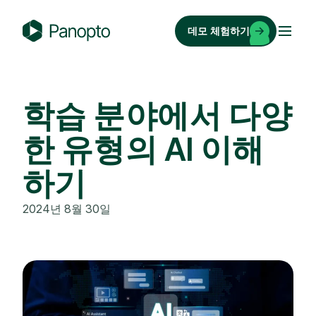
콘
텐
데모 체험하기
츠
P
로
a
바
n
로
o
학습 분야에서 다양
가
p
기
한 유형의 AI 이해
t
o
하기
2024년 8월 30일