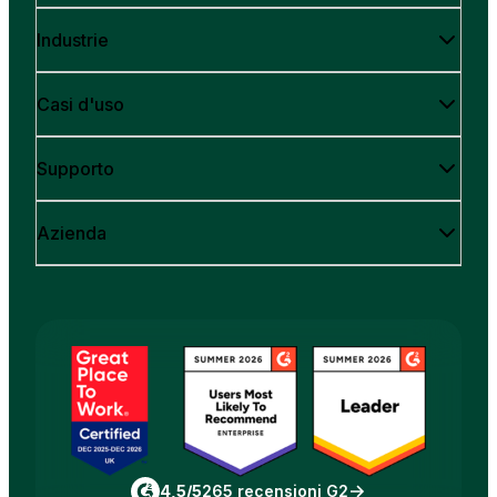
Industrie
Casi d'uso
Supporto
Azienda
4,5/5
265 recensioni G2