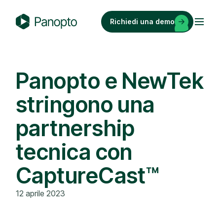
Vai
al
Richiedi una demo
contenuto
P
a
n
o
Panopto e NewTek
p
stringono una
t
o
partnership
tecnica con
CaptureCast™
12 aprile 2023