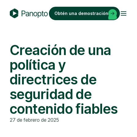
Saltar
al
Obtén una demostración
contenido
P
a
n
o
Creación de una
p
política y
t
o
directrices de
seguridad de
contenido fiables
27 de febrero de 2025