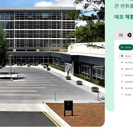
큰 변화
데모 체