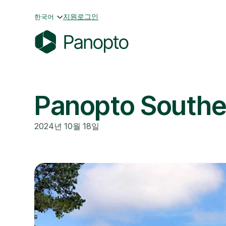
콘
지원
로그인
한국어
텐
츠
로
P
바
a
로
n
가
Panopto Sou
o
기
p
t
2024년 10월 18일
o