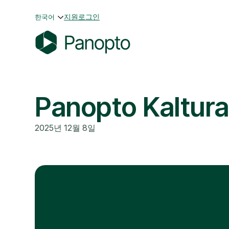
콘
지원
로그인
한국어
텐
츠
로
P
바
a
로
n
가
Panopto Kalt
o
기
p
t
2025년 12월 8일
o