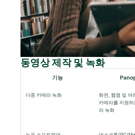
동영상 제작 및 녹화
기능
Pano
다중 카메라 녹화
화면, 웹캠 및 여
카메라를 지원하
라 녹화
녹음 소프트웨어
데스크톱(PC/Ma