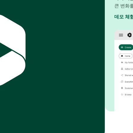
큰 변화
데모 체