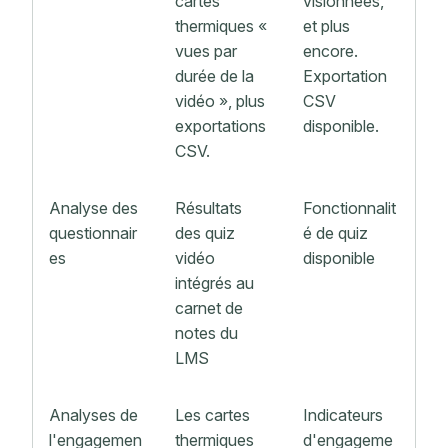
cartes
visionnées,
thermiques «
et plus
vues par
encore.
durée de la
Exportation
vidéo », plus
CSV
exportations
disponible.
CSV.
Analyse des
Résultats
Fonctionnalit
questionnair
des quiz
é de quiz
es
vidéo
disponible
intégrés au
carnet de
notes du
LMS
Analyses de
Les cartes
Indicateurs
l'engagemen
thermiques
d'engageme