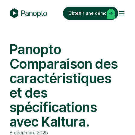
Passer
au
Obtenir une démo
contenu
P
a
n
o
Panopto
p
Comparaison des
t
o
caractéristiques
et des
spécifications
avec Kaltura.
8 décembre 2025