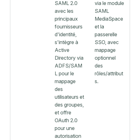
SAML 2.0
via le module
avec les
SAML
principaux
MediaSpace
fournisseurs
et la
d'identité,
passerelle
s'intègre à
SSO, avec
Active
mappage
Directory via
optionnel
ADFS/SAM
des
L pour le
rôles/attribut
mappage
s.
des
utilisateurs et
des groupes,
et offre
OAuth 2.0
pour une
autorisation