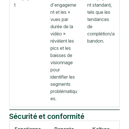
t
d'engageme
nt standard,
nt et les «
tels que les
vues par
tendances
durée de la
de
vidéo »
complétion/a
révèlent les
bandon.
pics et les
baisses de
visionnage
pour
identifier les
segments
problématiqu
es.
Sécurité et conformité
Fonctionna
Panopto
Kaltura