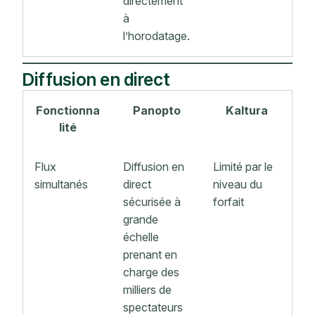
directement
à
l’horodatage.
Diffusion en direct
Fonctionna
Panopto
Kaltura
lité
Flux
Diffusion en
Limité par le
simultanés
direct
niveau du
sécurisée à
forfait
grande
échelle
prenant en
charge des
milliers de
spectateurs