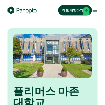
콘
텐
데모 체험하기
츠
P
로
a
바
n
로
o
가
p
기
t
o
플리머스 마존
대학교