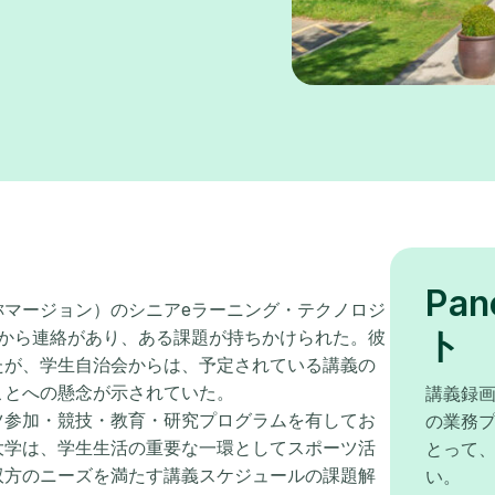
Pa
称マージョン）のシニアeラーニング・テクノロジ
ト
長から連絡があり、ある課題が持ちかけられた。彼
たが、学生自治会からは、予定されている講義の
ことへの懸念が示されていた。
講義録画
ツ参加・競技・教育・研究プログラムを有してお
の業務
大学は、学生生活の重要な一環としてスポーツ活
とって
双方のニーズを満たす講義スケジュールの課題解
い。