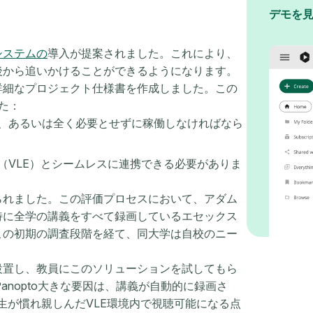
デモを
システムの
導入が提案されました。これにより、
後から追いかけることができるようになります。
詳細なプロジェクト仕様書を作成しました。この
た：
、あるいは全く必要とせずに稼働しなければなら
（VLE）とシームレスに連携できる必要がありま
られました。この評価プロセスにおいて、アダム
特に全学の講義をすべて録画しているエセックス
この初期の調査段階を経て、同大学は自校のニー
設置し、教員にこのソリューションを試してもら
Panopto大きな要因は、講義が自動的に録画さ
生が慣れ親しんだVLE環境内で視聴可能になる点