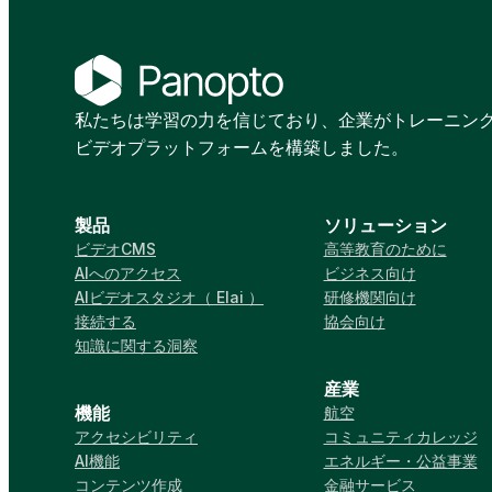
私たちは学習の力を信じており、企業がトレーニン
ビデオプラットフォームを構築しました。
製品
ソリューション
ビデオCMS
高等教育のために
AIへのアクセス
ビジネス向け
AIビデオスタジオ（ Elai ）
研修機関向け
接続する
協会向け
知識に関する洞察
産業
機能
航空
アクセシビリティ
コミュニティカレッジ
AI機能
エネルギー・公益事業
コンテンツ作成
金融サービス