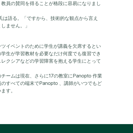
、教員の賛同を得ることが格段に容易になりまし
とリード氏は語る。「ですから、技術的な観点から言え
としません。」
ーツイベントのために学生が講義を欠席するとい
の学生が学習教材を必要なだけ何度でも復習でき
スレクシアなどの学習障害を抱える学生にとって
ムは現在、さらに17の教室にPanopto 作業
すべての端末でPanopto 、講師がいつでもど
います。