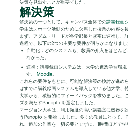
決策を見出すことが重要でした。
解決策
解決策の一つとして、キャンパス全体での
講義録画
学生はスポーツ活動のために欠席した授業の内容を
まず、アダム・リードが各学部長と緊密に連携し、
過程で、以下の2つの主要な要件が明らかになりまし
自動化：どのシステムも、教員の介入をほとんど
なかった。
連携：講義録画システムは、大学の仮想学習環境
す。
Moodle
。
これらの要件をもとに、可能な解決策の検討が進め
はすでに講義録画システムを導入している他大学、
大学から、積極的にフィードバックを求めました。
ズを満たすPanopto を選定しました。
マージョン大学は、利用頻度の高い講義室に機器を
うPanopto を開始しました。多くの教員にとって、
れ、追加の作業を一切必要とせずに、1時間ほどで学