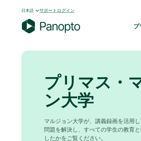
コ
サポート
ログイン
日本語
ン
テ
プ
ン
P
ツ
a
へ
n
ス
o
キ
p
ッ
プリマス・
t
プ
o
ン大学
マルジョン大学が、講義録画を活用し
問題を解決し、すべての学生の教育と
したかをご覧ください。