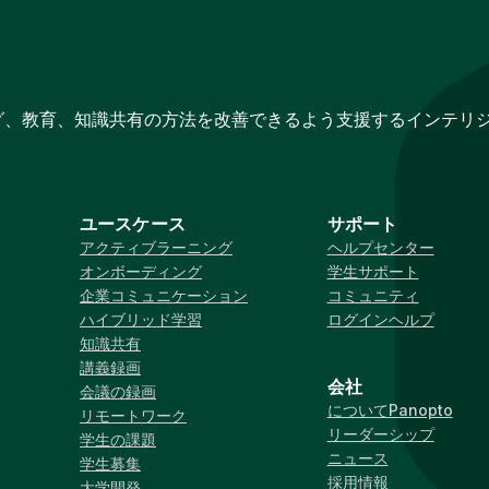
グ、教育、知識共有の方法を改善できるよう支援するインテリ
ユースケース
サポート
アクティブラーニング
ヘルプセンター
オンボーディング
学生サポート
企業コミュニケーション
コミュニティ
ハイブリッド学習
ログインヘルプ
知識共有
講義録画
会社
会議の録画
についてPanopto
リモートワーク
リーダーシップ
学生の課題
ニュース
学生募集
採用情報
大学開発