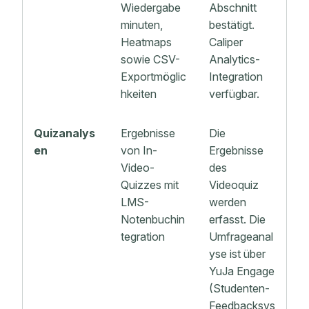
Wiedergabe
Abschnitt
minuten,
bestätigt.
Heatmaps
Caliper
sowie CSV-
Analytics-
Exportmöglic
Integration
hkeiten
verfügbar.
Quizanalys
Ergebnisse
Die
en
von In-
Ergebnisse
Video-
des
Quizzes mit
Videoquiz
LMS-
werden
Notenbuchin
erfasst. Die
tegration
Umfrageanal
yse ist über
YuJa Engage
(Studenten-
Feedbacksys