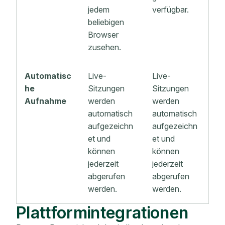
jedem
verfügbar.
beliebigen
Browser
zusehen.
Automatisc
Live-
Live-
he
Sitzungen
Sitzungen
Aufnahme
werden
werden
automatisch
automatisch
aufgezeichn
aufgezeichn
et und
et und
können
können
jederzeit
jederzeit
abgerufen
abgerufen
werden.
werden.
Plattformintegrationen