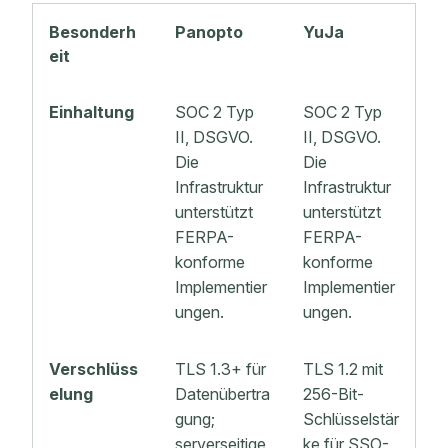
Besonderh
Panopto
YuJa
eit
Einhaltung
SOC 2 Typ
SOC 2 Typ
II, DSGVO.
II, DSGVO.
Die
Die
Infrastruktur
Infrastruktur
unterstützt
unterstützt
FERPA-
FERPA-
konforme
konforme
Implementier
Implementier
ungen.
ungen.
Verschlüss
TLS 1.3+ für
TLS 1.2 mit
elung
Datenübertra
256-Bit-
gung;
Schlüsselstär
serverseitige
ke für SSO-