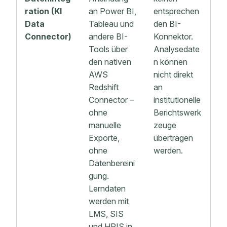
ration (KI
an Power BI,
entsprechen
Data
Tableau und
den BI-
Connector)
andere BI-
Konnektor.
Tools über
Analysedate
den nativen
n können
AWS
nicht direkt
Redshift
an
Connector –
institutionelle
ohne
Berichtswerk
manuelle
zeuge
Exporte,
übertragen
ohne
werden.
Datenbereini
gung.
Lerndaten
werden mit
LMS, SIS
und HRIS in