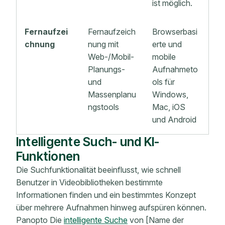
ist möglich.
Fernaufzei
Fernaufzeich
Browserbasi
chnung
nung mit
erte und
Web-/Mobil-
mobile
Planungs-
Aufnahmeto
und
ols für
Massenplanu
Windows,
ngstools
Mac, iOS
und Android
Intelligente Such- und KI-
Funktionen
Die Suchfunktionalität beeinflusst, wie schnell
Benutzer in Videobibliotheken bestimmte
Informationen finden und ein bestimmtes Konzept
über mehrere Aufnahmen hinweg aufspüren können.
Panopto Die
intelligente Suche
von [Name der