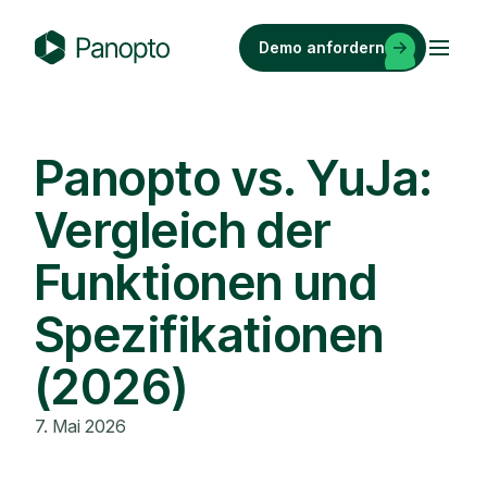
Zum
Inhalt
Demo anfordern
springen
P
a
n
o
Panopto vs. YuJa:
p
Vergleich der
t
o
Funktionen und
Spezifikationen
(2026)
7. Mai 2026