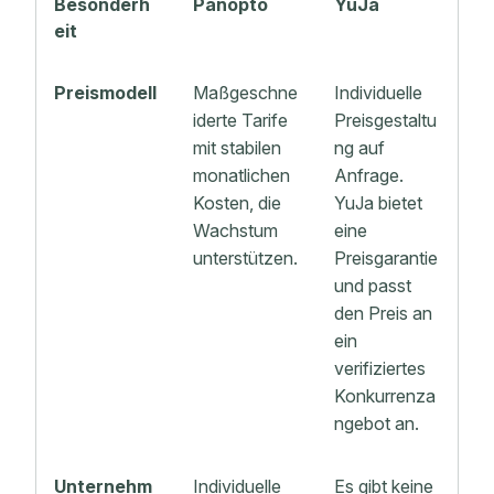
Besonderh
Panopto
YuJa
eit
Preismodell
Maßgeschne
Individuelle
iderte Tarife
Preisgestaltu
mit stabilen
ng auf
monatlichen
Anfrage.
Kosten, die
YuJa bietet
Wachstum
eine
unterstützen.
Preisgarantie
und passt
den Preis an
ein
verifiziertes
Konkurrenza
ngebot an.
Unternehm
Individuelle
Es gibt keine