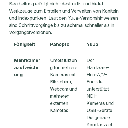
Bearbeitung erfolgt nicht-destruktiv und bietet
Werkzeuge zum Erstellen und Verwalten von Kapiteln
und Indexpunkten. Laut den YuJa-Versionshinweisen
sind Schnittvorgänge bis zu achtmal schneller als in
Vorgängerversionen.
Fähigkeit
Panopto
YuJa
Mehrkamer
Unterstützun
Der
aaufzeichn
g für mehrere
Hardware-
ung
Kameras mit
Hub-A/V-
Bildschirm,
Encoder
Webcam und
unterstützt
mehreren
NDI-
externen
Kameras und
Kameras
USB-Geräte.
Die genaue
Kanalanzahl