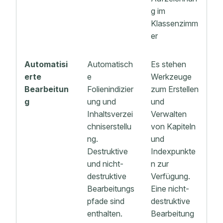
g im
Klassenzimm
er
Automatisi
Automatisch
Es stehen
erte
e
Werkzeuge
Bearbeitun
Folienindizier
zum Erstellen
g
ung und
und
Inhaltsverzei
Verwalten
chniserstellu
von Kapiteln
ng.
und
Destruktive
Indexpunkte
und nicht-
n zur
destruktive
Verfügung.
Bearbeitungs
Eine nicht-
pfade sind
destruktive
enthalten.
Bearbeitung