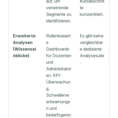
auf, um
Kursabschnit
verwirrende
te
Segmente zu
konzentriert.
identifizieren.
Erweiterte
Rollenbasiert
Es gibt keine
Analysen
e
vergleichbar
(Wissensei
Dashboards
e dedizierte
nblicke)
für Dozenten
Analysesuite
und
.
Administrator
en. KPI-
Überwachun
g,
Schwellenw
ertwarnunge
n und
bedarfsgerec