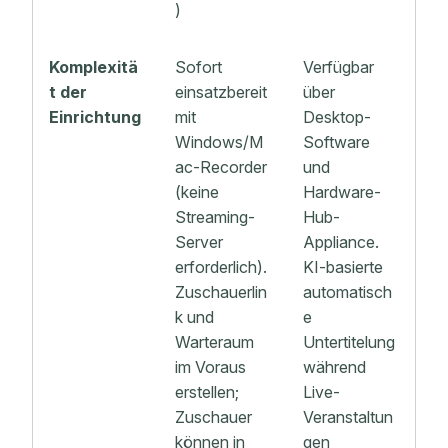
)
Komplexitä
Sofort
Verfügbar
t der
einsatzbereit
über
Einrichtung
mit
Desktop-
Windows/M
Software
ac-Recorder
und
(keine
Hardware-
Streaming-
Hub-
Server
Appliance.
erforderlich).
KI-basierte
Zuschauerlin
automatisch
k und
e
Warteraum
Untertitelung
im Voraus
während
erstellen;
Live-
Zuschauer
Veranstaltun
können in
gen