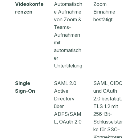
Videokonfe
Automatisch
Zoom
renzen
e Aufnahme
Einnahme
von Zoom &
bestätigt.
Teams-
Aufnahmen
mit
automatisch
er
Untertitelung
Single
SAML 2.0,
SAML, OIDC
Sign-On
Active
und OAuth
Directory
2.0 bestätigt.
über
TLS 1.2 mit
ADFS/SAM
256-Bit-
L, OAuth 2.0
Schlüsselstär
ke für SSO-
Konnektoren