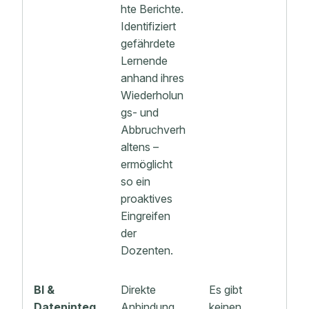
hte Berichte.
Identifiziert
gefährdete
Lernende
anhand ihres
Wiederholun
gs- und
Abbruchverh
altens –
ermöglicht
so ein
proaktives
Eingreifen
der
Dozenten.
BI &
Direkte
Es gibt
Dateninteg
Anbindung
keinen