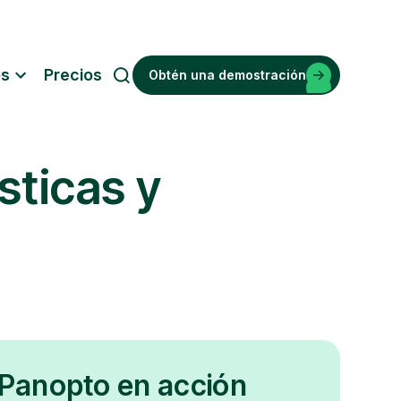
os
Precios
Obtén una demostración
B
u
s
c
sticas y
a
r
 Panopto en acción