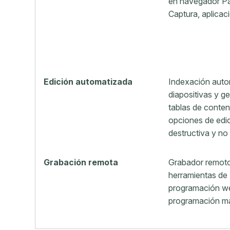
en navegador P
Captura, aplicac
Edición automatizada
Indexación auto
diapositivas y g
tablas de conten
opciones de edi
destructiva y no 
Grabación remota
Grabador remot
herramientas de
programación we
programación ma