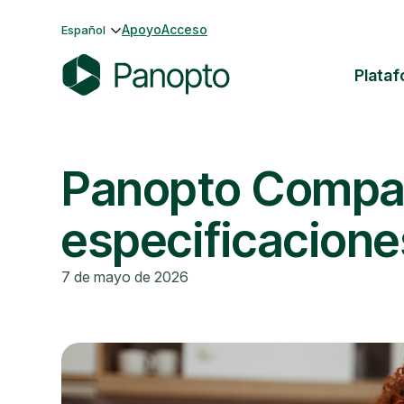
Saltar
Apoyo
Acceso
Español
al
contenido
Plata
P
a
n
Panopto Compara
o
p
t
especificacione
o
7 de mayo de 2026