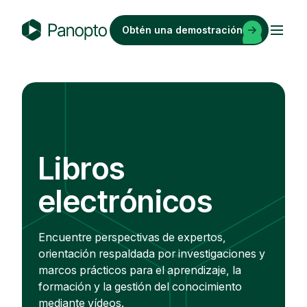
Saltar
al
Obtén una demostración
contenido
P
a
n
o
p
t
o
Libros
electrónicos
Encuentre perspectivas de expertos,
orientación respaldada por investigaciones y
marcos prácticos para el aprendizaje, la
formación y la gestión del conocimiento
mediante vídeos.