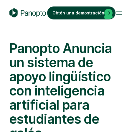
Saltar
al
Obtén una demostración
contenido
P
a
n
o
Panopto Anuncia
p
un sistema de
t
o
apoyo lingüístico
con inteligencia
artificial para
estudiantes de