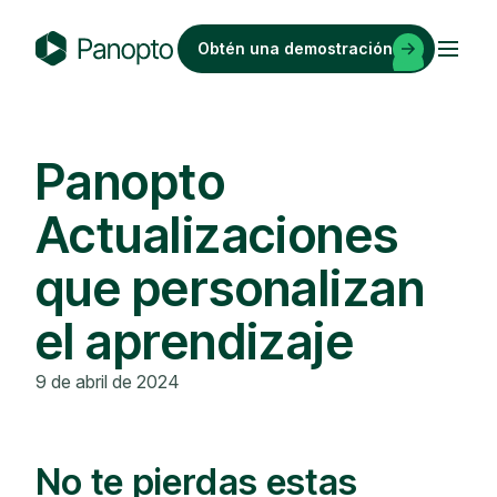
Saltar
al
Obtén una demostración
contenido
P
a
n
o
Panopto
p
Actualizaciones
t
o
que personalizan
el aprendizaje
9 de abril de 2024
No te pierdas estas