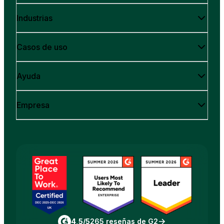
Industrias
Casos de uso
Ayuda
Empresa
4,5/5
265 reseñas de G2