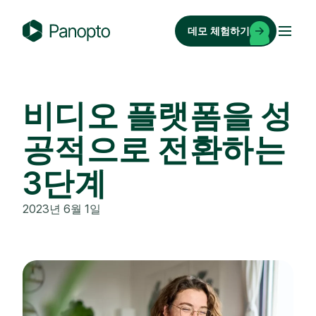
콘
텐
데모 체험하기
츠
P
로
a
바
n
로
o
비디오 플랫폼을 성
가
p
기
공적으로 전환하는
t
o
3단계
2023년 6월 1일