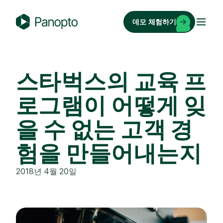
콘
텐
데모 체험하기
츠
P
로
a
바
n
로
o
스타벅스의 교육 프
가
p
기
로그램이 어떻게 잊
t
o
을 수 없는 고객 경
험을 만들어내는지
2018년 4월 20일