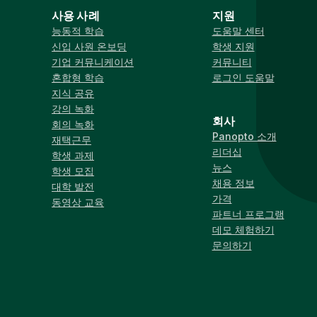
사용 사례
지원
능동적 학습
도움말 센터
신입 사원 온보딩
학생 지원
기업 커뮤니케이션
커뮤니티
혼합형 학습
로그인 도움말
지식 공유
강의 녹화
회사
회의 녹화
Panopto 소개
재택근무
리더십
학생 과제
뉴스
학생 모집
채용 정보
대학 발전
가격
동영상 교육
파트너 프로그램
데모 체험하기
문의하기