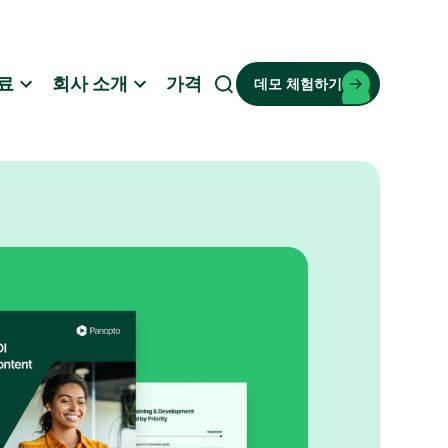
료
회사 소개
가격
데모 체험하기
검
색