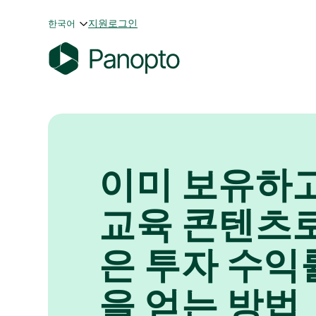
콘
지원
로그인
한국어
텐
츠
로
P
바
a
로
n
가
o
기
p
이미 보유하
t
o
교육 콘텐츠로
은 투자 수익률
을 얻는 방법