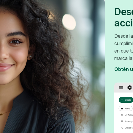
Des
acc
Desde la
cumplimi
en que t
marca la
Obtén u