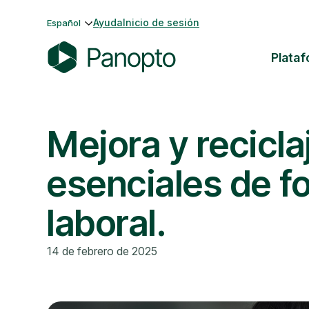
Saltar
Ayuda
Inicio de sesión
Español
al
contenido
Plata
P
a
n
Mejora y recicla
o
p
t
esenciales de f
o
laboral.
14 de febrero de 2025