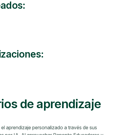
eados:
izaciones:
rios de aprendizaje
 el aprendizaje personalizado a través de sus