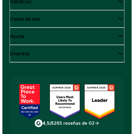
Industrias
Casos de uso
Ayuda
Empresa
4,5/5
265 reseñas de G2