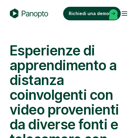
Vai
al
Richiedi una demo
contenuto
P
a
n
o
Esperienze di
p
apprendimento a
t
o
distanza
coinvolgenti con
video provenienti
da diverse fonti e