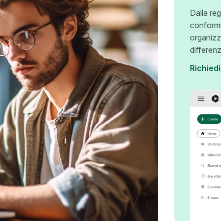
Dalla reg
conformi
organizz
differen
Richied