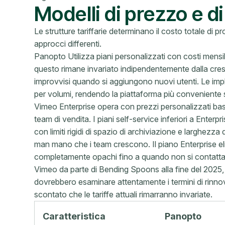
Modelli di prezzo e di
Le strutture tariffarie determinano il costo totale di 
approcci differenti.
Panopto Utilizza piani personalizzati con costi mensili 
questo rimane invariato indipendentemente dalla cres
improvvisi quando si aggiungono nuovi utenti. Le im
per volumi, rendendo la piattaforma più conveniente s
Vimeo Enterprise opera con prezzi personalizzati basa
team di vendita. I piani self-service inferiori a Enterpr
con limiti rigidi di spazio di archiviazione e larghe
man mano che i team crescono. Il piano Enterprise eli
completamente opachi fino a quando non si contatta il
Vimeo da parte di Bending Spoons alla fine del 2025, 
dovrebbero esaminare attentamente i termini di rinnovo 
scontato che le tariffe attuali rimarranno invariate.
Caratteristica
Panopto