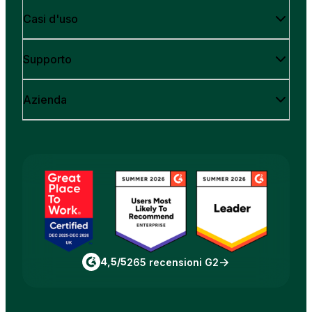
Casi d'uso
Supporto
Azienda
4,5/5
265 recensioni G2