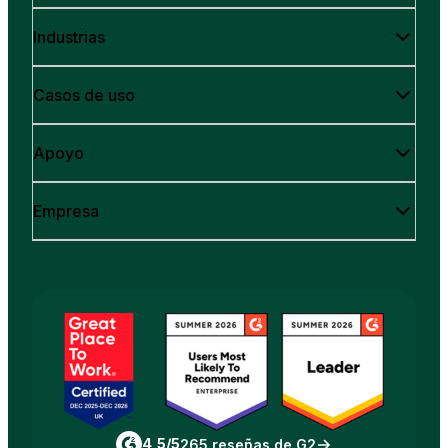
Industrias
Casos de uso
Apoyo
Empresa
4,5/5
265 reseñas de G2