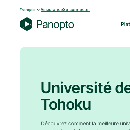
Passer
Assistance
Se connecter
Français
au
contenu
Pla
P
a
n
o
p
t
o
Université d
Tohoku
Découvrez comment la meilleure univ