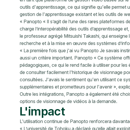
outils d'apprentissage, ce qui signifie qu'elle permet
gestion de l'apprentissage existant et les outils de 
« Panopto « Il s’agit de l’une des rares plateformes d
charge l’interopérabilité des outils d’apprentissage et,
le professeur agrégé Mitsuishi Takashi, qui enseigne 
recherche et à la mise en œuvre des systèmes d’infor
« La première fois que j'ai vu Panopto Je savais instinct
aussi un critère important. Panopto « Ce système of
pédagogiques, ce qui le rend facile à utiliser pour l
de consulter facilement l'historique de visionnage pour
consultées. J'avais le sentiment qu'en utilisant ce 
supplémentaires et prometteurs pour l'avenir », expli
Outre les intégrations, Panopto a également été choisi 
options de visionnage de vidéos à la demande.
L'impact
L'utilisation continue de Panopto renforcera davantag
« L’université de Tohoku a déclaré qu’elle allait expl