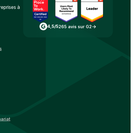
reprises à
4,5/5
265 avis sur G2
s
ariat