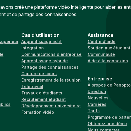
vons créé une plateforme vidéo intelligente pour aider les ent
ent et de partage des connaissances.
Cas d'utilisation
Assistance
supérieur
Apprentissage actif
Centre d'aide
Intégration
Soutien aux étudiant
de
Communications d'entreprise
Communauté
Apprentissage hybride
Aide à la connexion
Partage des connaissances
Capture de cours
Entreprise
Enregistrement de la réunion
À propos de Panopto
Télétravail
Direction
Travaux d'étudiants
Nouvelles
Recrutement étudiant
ublics
Carrières
Développement universitaire
Tarifs
Formation vidéo
Programme de parten
Obtenez une démo
Nous contacter