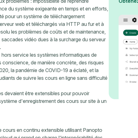
ux problèmes : impossibilité de reprendre
Obtene
ce du système exigeante en temps et en efforts,
opté pour un système de téléchargement
 serveur web et téléchargés via HTTP au fur et à
résolu les problèmes de coûts et de maintenance,
s saccades vidéo dues à la surcharge du serveur
.
 hors service les systèmes informatiques de
ris conscience, de manière concrète, des risques
 2020, la pandémie de COVID-19 a éclaté, et la
ants de suivre les cours en ligne sans difficulté
s devaient être extensibles pour pouvoir
système d'enregistrement des cours sur site à un
e cours en continu extensible utilisant Panopto
cloud qui prend en charge l'interopérabilité des