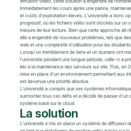
diffusion vidéo, cette solution a engendré de nombre
immédiatement les cours après une panne, maintenan
et coûts d'exploitation élevés. L'université a donc 
progressif, où les fichiers vidéo sont stockés sur un
mesure de leur lecture. Bien que cette approche ait 
elle a engendré de nouveaux problèmes, tels que de
web et une complexité d'utilisation pour les étudiants
Lorsqu'un tremblement de terre et un tsunami ont mis
l'université pendant une longue période, celle-ci a p
liés à la maintenance des serveurs sur site. Puis, en
mise en place d'un environnement permettant aux étudi
est devenue une priorité absolue.
L'université a compris que ses systèmes informatique
surmonter tous ces défis et a décidé de passer d'un 
système basé sur le cloud.
La solution
L'université a mis en place un système de diffusion d
en tant que plateforme de gestion vidéo basée sur le 