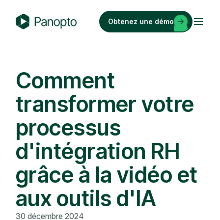
Passer
au
Obtenez une démo
contenu
P
a
n
o
Comment
p
transformer votre
t
o
processus
d'intégration RH
grâce à la vidéo et
aux outils d'IA
30 décembre 2024