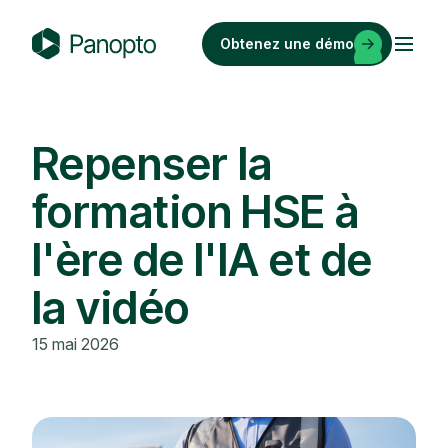
Passer
au
Obtenez une démo
contenu
P
a
n
o
Repenser la
p
formation HSE à
t
o
l'ère de l'IA et de
la vidéo
15 mai 2026