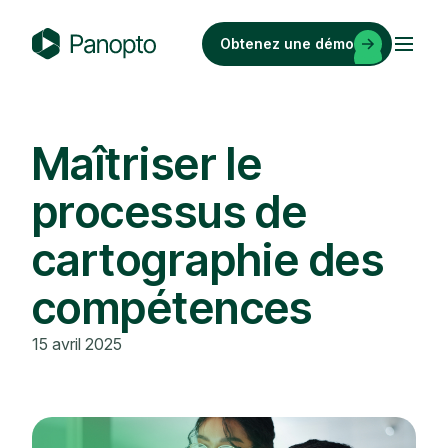
Passer
au
Obtenez une démo
contenu
P
a
n
o
Maîtriser le
p
processus de
t
o
cartographie des
compétences
15 avril 2025