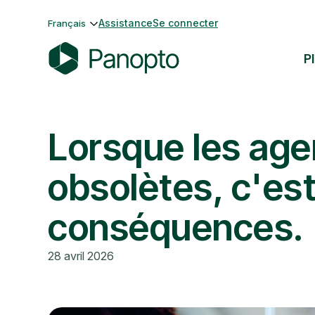
Passer
Assistance
Se connecter
Français
au
contenu
P
P
a
n
Lorsque les age
o
p
t
obsolètes, c'est
o
conséquences.
28 avril 2026