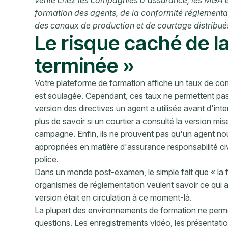
vente chez les compagnies d'assurance, les MGA et 
formation des agents, de la conformité réglementai
des canaux de production et de courtage distribué
Le risque caché de l
terminée »
Votre plateforme de formation affiche un taux de co
est soulagée. Cependant, ces taux ne permettent pas 
version des directives un agent a utilisée avant d'inte
plus de savoir si un courtier a consulté la version mi
campagne. Enfin, ils ne prouvent pas qu'un agent no
appropriées en matière d'assurance responsabilité ci
police.
Dans un monde post-examen, le simple fait que « la for
organismes de réglementation veulent savoir ce qui a 
version était en circulation à ce moment-là.
La plupart des environnements de formation ne perme
questions. Les enregistrements vidéo, les présentatio