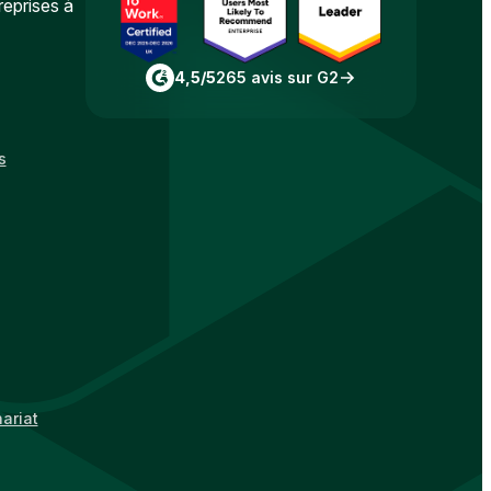
reprises à
4,5/5
265 avis sur G2
s
ariat