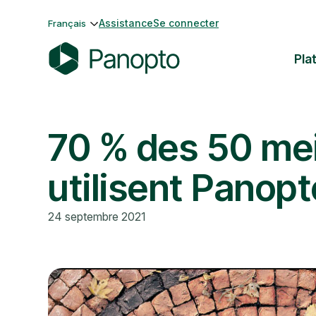
Passer
Assistance
Se connecter
Français
au
contenu
Pla
P
a
n
70 % des 50 mei
o
p
t
utilisent Panopt
o
24 septembre 2021