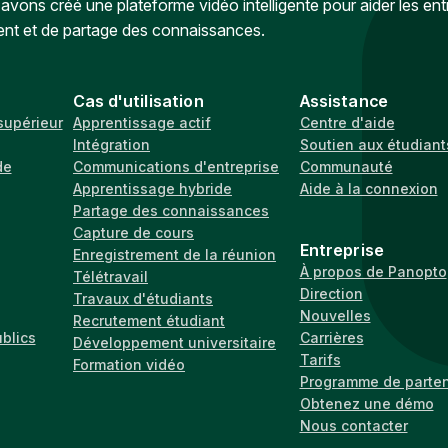
vons créé une plateforme vidéo intelligente pour aider les ent
ent et de partage des connaissances.
Cas d'utilisation
Assistance
supérieur
Apprentissage actif
Centre d'aide
Intégration
Soutien aux étudiant
de
Communications d'entreprise
Communauté
Apprentissage hybride
Aide à la connexion
Partage des connaissances
Capture de cours
Entreprise
Enregistrement de la réunion
À propos de Panopto
Télétravail
Direction
Travaux d'étudiants
Nouvelles
Recrutement étudiant
ublics
Carrières
Développement universitaire
Tarifs
Formation vidéo
Programme de parten
Obtenez une démo
Nous contacter