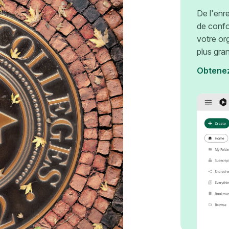
De l'enr
de confo
votre or
plus gra
Obtene