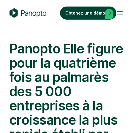
Passer
au
Obtenez une démo
contenu
P
a
n
o
Panopto Elle figure
p
pour la quatrième
t
o
fois au palmarès
des 5 000
entreprises à la
croissance la plus