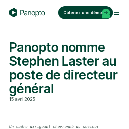
Passer
au
Obtenez une démo
contenu
P
a
n
o
Panopto nomme
p
Stephen Laster au
t
o
poste de directeur
général
15 avril 2025
Un cadre dirigeant chevronné du secteur 