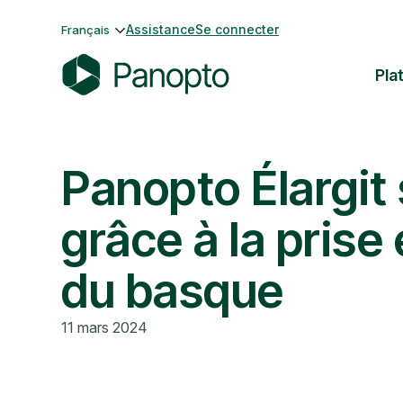
Passer
Assistance
Se connecter
Français
au
contenu
Pla
P
a
n
Panopto Élargit
o
p
t
grâce à la prise
o
du basque
11 mars 2024