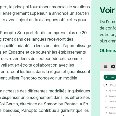
o , le principal fournisseur mondial de solutions
Voir
t l'enseignement supérieur, a annoncé un soutien
r avec l'ajout de trois langues officielles pour
De l'enr
de confo
, Panopto Son portefeuille comprend plus de 20
votre or
egistrent dans ces langues recevront des
plus gra
e qualité, adaptés à leurs besoins d'apprentissage
Obtene
ge en Espagne et de soutenir les établissements
c des revendeurs du secteur éducatif comme
illent en étroite collaboration avec les
renforcent les liens dans la région et garantissent
sent utiliser Panopto concevoir un modèle
a richesse des différentes modalités linguistiques
 dispenser un enseignement dans les différentes
 Sol Garcia, directrice de Samoo by Pentec. « En
s ibériques, Panopto contribue à garantir que les