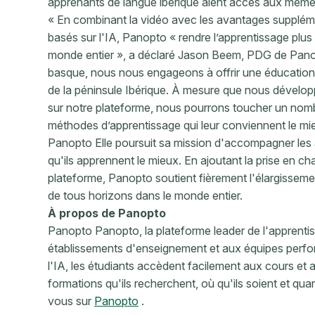
apprenants de langue ibérique aient accès aux mêmes 
« En combinant la vidéo avec les avantages supplémen
basés sur l'IA, Panopto « rendre l’apprentissage plus 
monde entier », a déclaré Jason Beem, PDG de Panopt
basque, nous nous engageons à offrir une éducation 
de la péninsule Ibérique. À mesure que nous développ
sur notre plateforme, nous pourrons toucher un nombre
méthodes d’apprentissage qui leur conviennent le mi
Panopto Elle poursuit sa mission d'accompagner les a
qu'ils apprennent le mieux. En ajoutant la prise en ch
plateforme, Panopto soutient fièrement l'élargisseme
de tous horizons dans le monde entier.
À propos de Panopto
Panopto Panopto, la plateforme leader de l'apprentis
établissements d'enseignement et aux équipes perfo
l'IA, les étudiants accèdent facilement aux cours et a
formations qu'ils recherchent, où qu'ils soient et quan
vous sur
Panopto
.