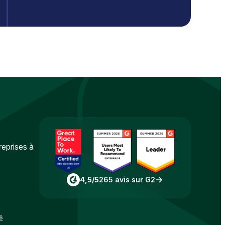
reprises à
4,5/5
265 avis sur G2
s