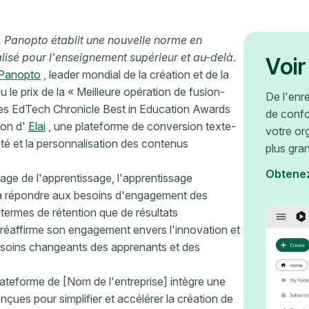
, Panopto établit une nouvelle norme en
lisé pour l'enseignement supérieur et au-delà.
Voir
Panopto
, leader mondial de la création et de la
u le prix de la « Meilleure opération de fusion-
De l'enr
s des EdTech Chronicle Best in Education Awards
de confo
ion d'
Elai
, une plateforme de conversion texte-
votre or
ivité et la personnalisation des contenus
plus gra
Obtene
sage de l'apprentissage, l'apprentissage
us à répondre aux besoins d'engagement des
termes de rétention que de résultats
o réaffirme son engagement envers l'innovation et
besoins changeants des apprenants et des
ateforme de [Nom de l'entreprise] intègre une
nçues pour simplifier et accélérer la création de