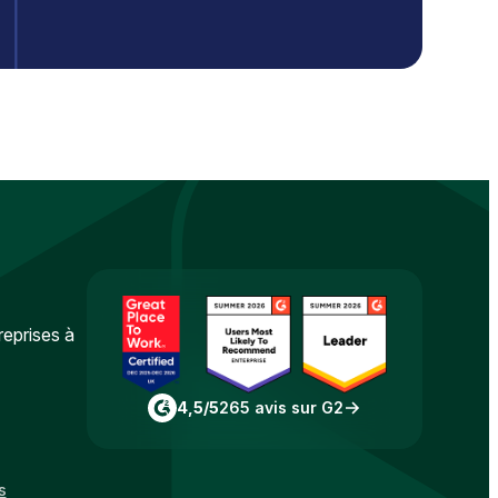
reprises à
4,5/5
265 avis sur G2
s