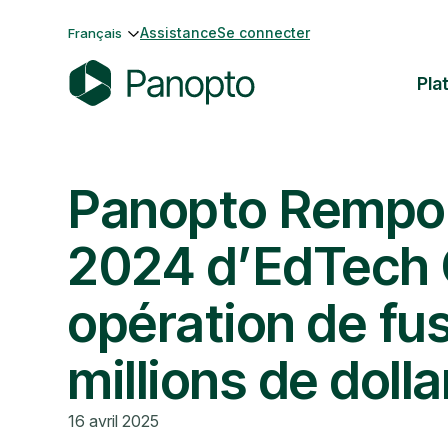
Passer
Assistance
Se connecter
Français
au
contenu
Pla
P
a
n
Panopto Remport
o
p
t
2024 d’EdTech C
o
opération de fu
millions de dolla
16 avril 2025