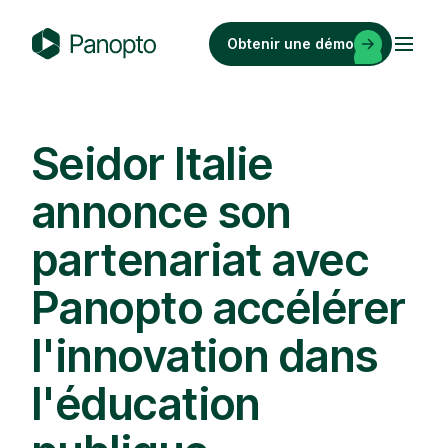
Passer
au
Obtenir une démo
contenu
P
a
n
o
Seidor Italie
p
annonce son
t
o
partenariat avec
Panopto accélérer
l'innovation dans
l'éducation