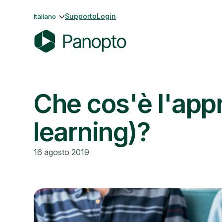
Vai
Supporto
Login
Italiano
al
contenuto
P
a
n
Che cos'è l'app
o
p
t
learning)?
o
16 agosto 2019