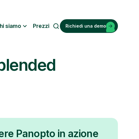
hi siamo
Prezzi
Richiedi una demo
R
i
c
e
(blended
r
c
a
ere Panopto in azione