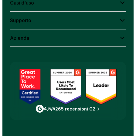
Casi d'uso
Supporto
Azienda
4,5/5
265 recensioni G2