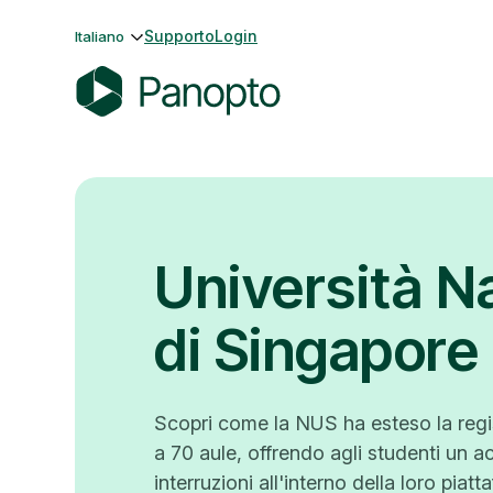
Vai
Supporto
Login
Italiano
al
contenuto
P
a
n
o
p
Università N
t
o
di Singapore
Scopri come la NUS ha esteso la regis
a 70 aule, offrendo agli studenti un 
interruzioni all'interno della loro piatt