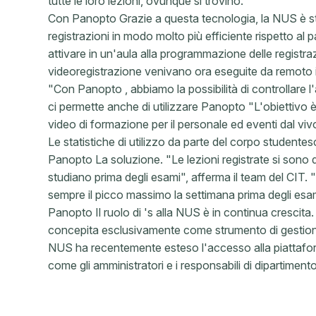
tutte le loro lezioni, ovunque si trovino.
Con Panopto Grazie a questa tecnologia, la NUS è sta
registrazioni in modo molto più efficiente rispetto al
attivare in un'aula alla programmazione delle registrazi
videoregistrazione venivano ora eseguite da remoto in
"Con Panopto , abbiamo la possibilità di controllare l
ci permette anche di utilizzare Panopto "L'obiettivo
video di formazione per il personale ed eventi dal vivo
Le statistiche di utilizzo da parte del corpo student
Panopto La soluzione. "Le lezioni registrate si sono d
studiano prima degli esami", afferma il team del CIT. 
sempre il picco massimo la settimana prima degli esami
Panopto Il ruolo di 's alla NUS è in continua crescita
concepita esclusivamente come strumento di gestione d
NUS ha recentemente esteso l'accesso alla piattaform
come gli amministratori e i responsabili di dipartimento