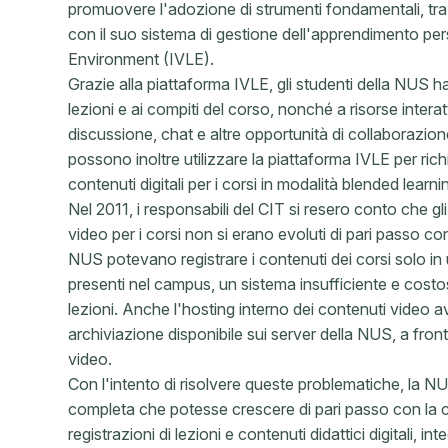
promuovere l'adozione di strumenti fondamentali, tra c
con il suo sistema di gestione dell'apprendimento pers
Environment (IVLE).
Grazie alla piattaforma IVLE, gli studenti della NUS h
lezioni e ai compiti del corso, nonché a risorse intera
discussione, chat e altre opportunità di collaborazio
possono inoltre utilizzare la piattaforma IVLE per ric
contenuti digitali per i corsi in modalità blended learni
Nel 2011, i responsabili del CIT si resero conto che gli
video per i corsi non si erano evoluti di pari passo con 
NUS potevano registrare i contenuti dei corsi solo in 
presenti nel campus, un sistema insufficiente e costo
lezioni. Anche l'hosting interno dei contenuti video a
archiviazione disponibile sui server della NUS, a fro
video.
Con l'intento di risolvere queste problematiche, la N
completa che potesse crescere di pari passo con la cr
registrazioni di lezioni e contenuti didattici digitali, 