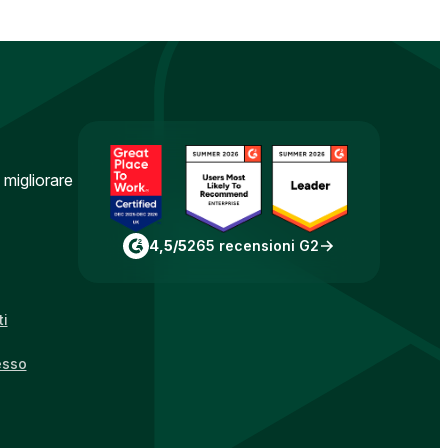
 migliorare
4,5/5
265 recensioni G2
ti
esso