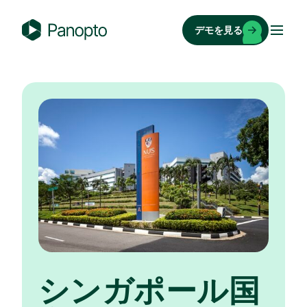
コ
ン
デモを見る
テ
P
ン
a
ツ
n
へ
o
ス
p
キ
t
ッ
o
プ
シンガポール国