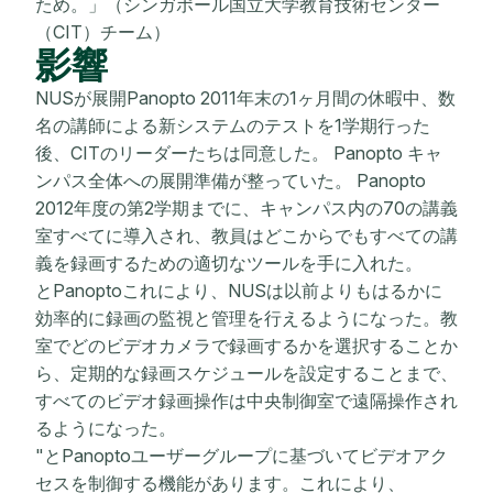
ため。」（シンガポール国立大学教育技術センター
（CIT）チーム）
影響
NUSが展開Panopto 2011年末の1ヶ月間の休暇中、数
名の講師による新システムのテストを1学期行った
後、CITのリーダーたちは同意した。 Panopto キャ
ンパス全体への展開準備が整っていた。 Panopto
2012年度の第2学期までに、キャンパス内の70の講義
室すべてに導入され、教員はどこからでもすべての講
義を録画するための適切なツールを手に入れた。
とPanoptoこれにより、NUSは以前よりもはるかに
効率的に録画の監視と管理を行えるようになった。教
室でどのビデオカメラで録画するかを選択することか
ら、定期的な録画スケジュールを設定することまで、
すべてのビデオ録画操作は中央制御室で遠隔操作され
るようになった。
"とPanoptoユーザーグループに基づいてビデオアク
セスを制御する機能があります。これにより、