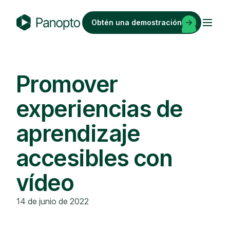
Saltar
al
Obtén una demostración
contenido
P
a
n
o
Promover
p
experiencias de
t
o
aprendizaje
accesibles con
vídeo
14 de junio de 2022