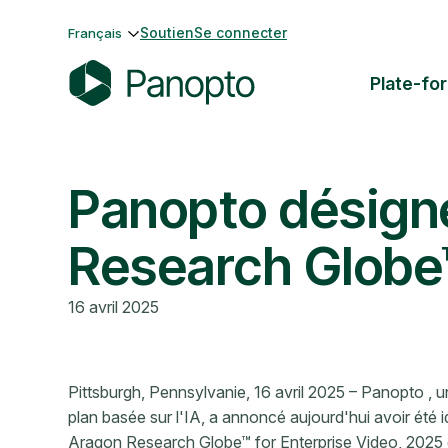
Passer
Soutien
Se connecter
Français
au
contenu
Plate-fo
P
a
n
Panopto désign
o
p
t
Research Globe™
o
16 avril 2025
Pittsburgh, Pennsylvanie, 16 avril 2025 – Panopto , 
plan basée sur l'IA, a annoncé aujourd'hui avoir été 
Aragon Research Globe™ for Enterprise Video, 2025 