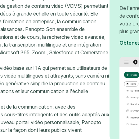
 de gestion de contenu vidéo (VCMS) permettant
De l'enr
idéos à grande échelle en toute sécurité. Elle
de confo
la formation en entreprise, la communication
votre or
onnaissances. Panopto Son ensemble de
plus gra
nions et de cours, la recherche vidéo avancée,
Obtene
 la transcription multilingue et une intégration
icrosoft 365. Zoom , Salesforce et Cornerstone
vidéo basé sur l'IA qui permet aux utilisateurs de
s vidéo multilingues et attrayants, sans caméra ni
déo générative simplifie la production de contenu
ations et leur communication à l'échelle
e et de la communication, avec des
es sous-titres intelligents et des outils adaptés aux
ouveau portail vidéo personnalisable, Panopto
sur la façon dont leurs publics vivent