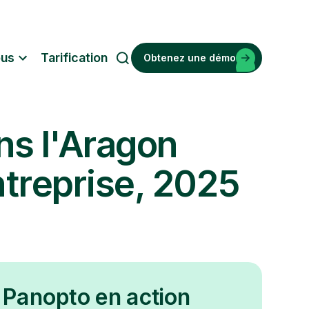
ous
Tarification
Obtenez une démo
R
e
c
h
s l'Aragon
e
r
c
ntreprise, 2025
h
e
 Panopto en action