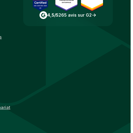
4,5/5
265 avis sur G2
s
ariat